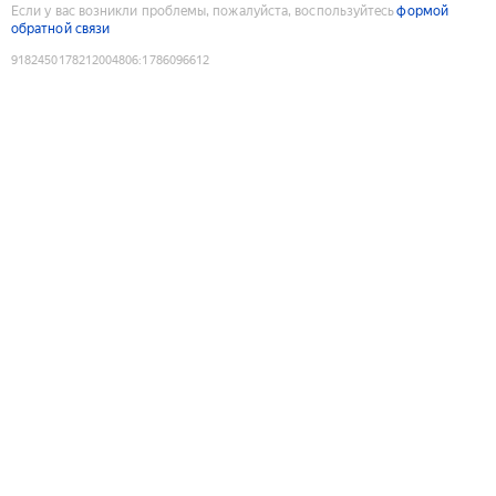
Если у вас возникли проблемы, пожалуйста, воспользуйтесь
формой
обратной связи
9182450178212004806
:
1786096612