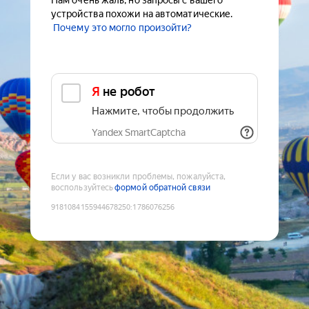
Нам очень жаль, но запросы с вашего
устройства похожи на автоматические.
Почему это могло произойти?
Я не робот
Нажмите, чтобы продолжить
Yandex SmartCaptcha
Если у вас возникли проблемы, пожалуйста,
воспользуйтесь
формой обратной связи
9181084155944678250
:
1786076256