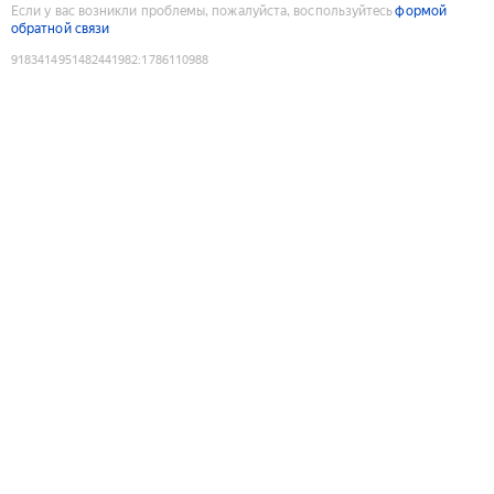
Если у вас возникли проблемы, пожалуйста, воспользуйтесь
формой
обратной связи
9183414951482441982
:
1786110988