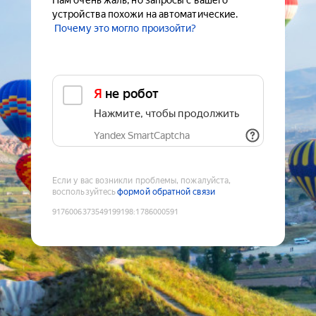
Нам очень жаль, но запросы с вашего
устройства похожи на автоматические.
Почему это могло произойти?
Я не робот
Нажмите, чтобы продолжить
Yandex SmartCaptcha
Если у вас возникли проблемы, пожалуйста,
воспользуйтесь
формой обратной связи
9176006373549199198
:
1786000591