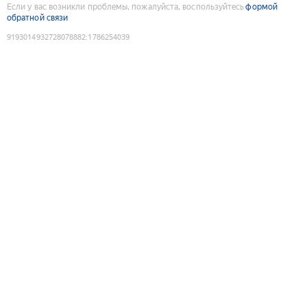
Если у вас возникли проблемы, пожалуйста, воспользуйтесь
формой
обратной связи
9193014932728078882
:
1786254039