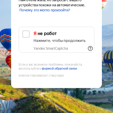
Нам очень жаль, но запросы с вашего
устройства похожи на автоматические.
Почему это могло произойти?
Я не робот
Нажмите, чтобы продолжить
Yandex SmartCaptcha
Если у вас возникли проблемы, пожалуйста,
воспользуйтесь
формой обратной связи
9190104176816983347
:
1786210665