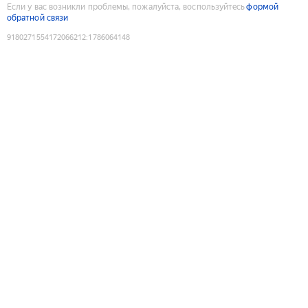
Если у вас возникли проблемы, пожалуйста, воспользуйтесь
формой
обратной связи
9180271554172066212
:
1786064148