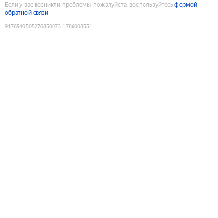
Если у вас возникли проблемы, пожалуйста, воспользуйтесь
формой
обратной связи
9176540505276850073
:
1786008551