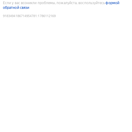
Если у вас возникли проблемы, пожалуйста, воспользуйтесь
формой
обратной связи
9183494186714954781
:
1786112169