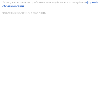
Если у вас возникли проблемы, пожалуйста, воспользуйтесь
формой
обратной связи
9187980230327941872
:
1786179016