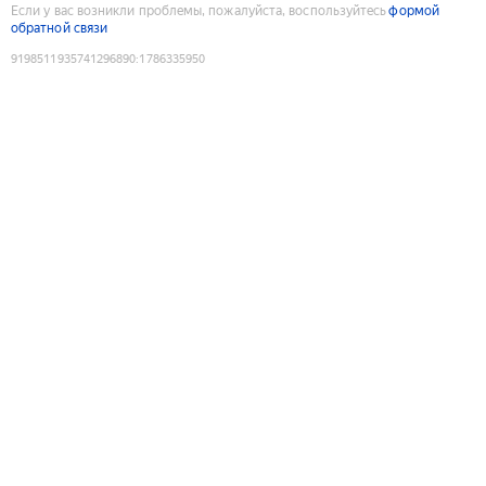
Если у вас возникли проблемы, пожалуйста, воспользуйтесь
формой
обратной связи
9198511935741296890
:
1786335950