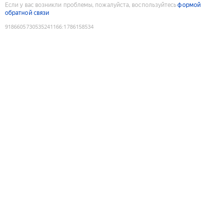
Если у вас возникли проблемы, пожалуйста, воспользуйтесь
формой
обратной связи
9186605730535241166
:
1786158534