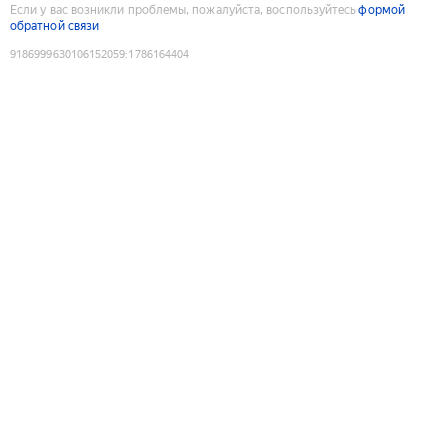
Если у вас возникли проблемы, пожалуйста, воспользуйтесь
формой
обратной связи
9186999630106152059
:
1786164404