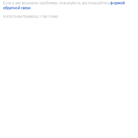
Если у вас возникли проблемы, пожалуйста, воспользуйтесь
формой
обратной связи
9187674484759496542
:
1786174460