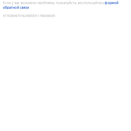
Если у вас возникли проблемы, пожалуйста, воспользуйтесь
формой
обратной связи
9176369674162490559
:
1786006005