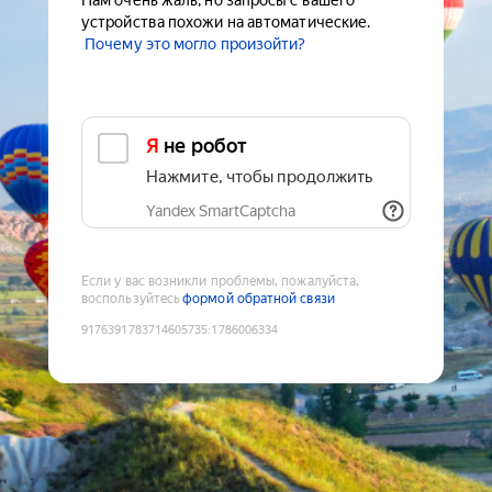
Нам очень жаль, но запросы с вашего
устройства похожи на автоматические.
Почему это могло произойти?
Я не робот
Нажмите, чтобы продолжить
Yandex SmartCaptcha
Если у вас возникли проблемы, пожалуйста,
воспользуйтесь
формой обратной связи
9176391783714605735
:
1786006334