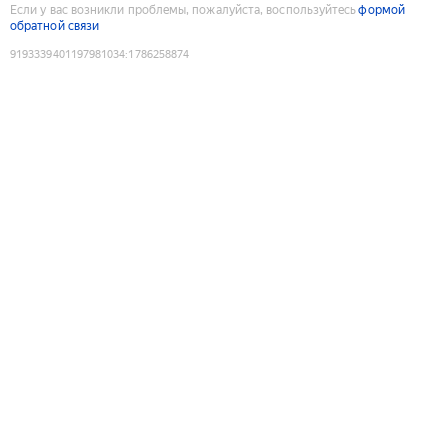
Если у вас возникли проблемы, пожалуйста, воспользуйтесь
формой
обратной связи
9193339401197981034
:
1786258874