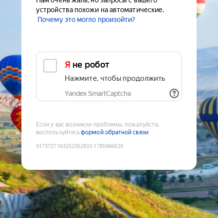
Нам очень жаль, но запросы с вашего
устройства похожи на автоматические.
Почему это могло произойти?
Я не робот
Нажмите, чтобы продолжить
Yandex SmartCaptcha
Если у вас возникли проблемы, пожалуйста,
воспользуйтесь
формой обратной связи
9173727163252352833
:
1785966629