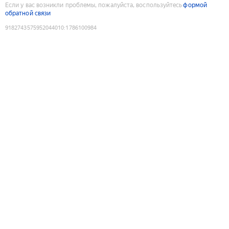
Если у вас возникли проблемы, пожалуйста, воспользуйтесь
формой
обратной связи
9182743575952044010
:
1786100984