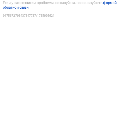
Если у вас возникли проблемы, пожалуйста, воспользуйтесь
формой
обратной связи
9175672793437347737
:
1785995621