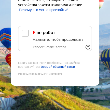
Нам очень жаль, но запросы с вашего
устройства похожи на автоматические.
Почему это могло произойти?
Я не робот
Нажмите, чтобы продолжить
Yandex SmartCaptcha
Если у вас возникли проблемы, пожалуйста,
воспользуйтесь
формой обратной связи
9181892768633350244
:
1786088306