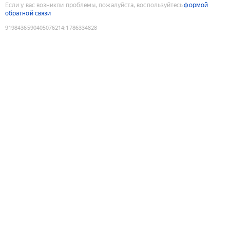
Если у вас возникли проблемы, пожалуйста, воспользуйтесь
формой
обратной связи
9198436590405076214
:
1786334828