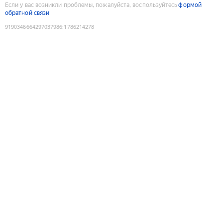
Если у вас возникли проблемы, пожалуйста, воспользуйтесь
формой
обратной связи
9190346664297037986
:
1786214278