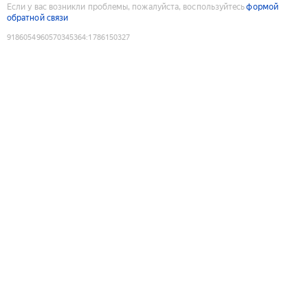
Если у вас возникли проблемы, пожалуйста, воспользуйтесь
формой
обратной связи
9186054960570345364
:
1786150327