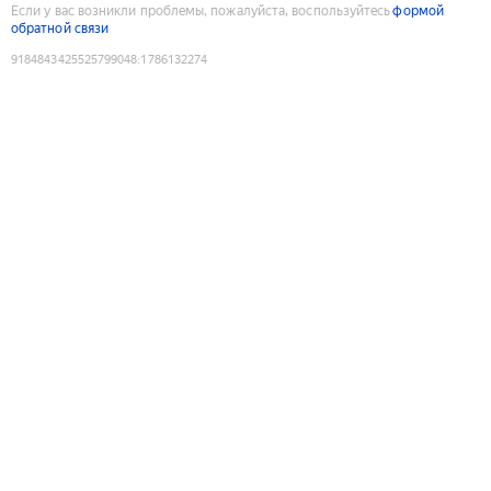
Если у вас возникли проблемы, пожалуйста, воспользуйтесь
формой
обратной связи
9184843425525799048
:
1786132274