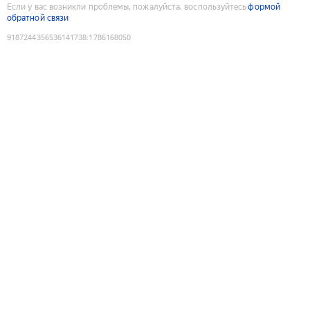
Если у вас возникли проблемы, пожалуйста, воспользуйтесь
формой
обратной связи
9187244356536141738
:
1786168050