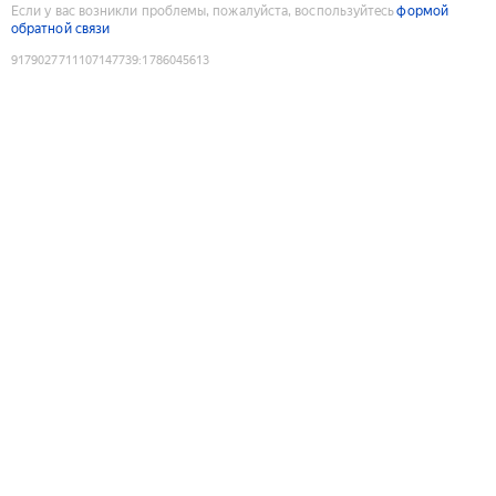
Если у вас возникли проблемы, пожалуйста, воспользуйтесь
формой
обратной связи
9179027711107147739
:
1786045613