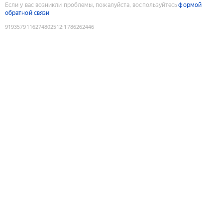
Если у вас возникли проблемы, пожалуйста, воспользуйтесь
формой
обратной связи
9193579116274802512
:
1786262446