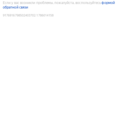
Если у вас возникли проблемы, пожалуйста, воспользуйтесь
формой
обратной связи
9176916798502403702
:
1786014158