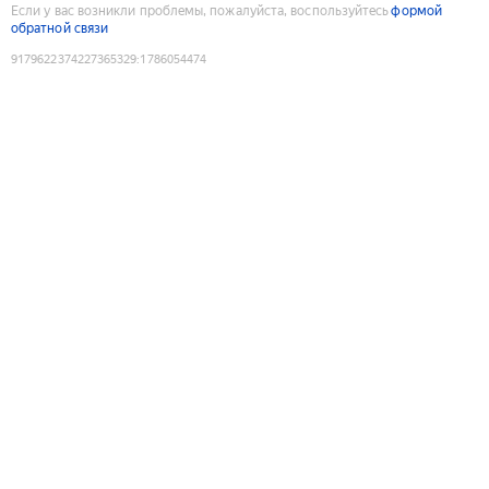
Если у вас возникли проблемы, пожалуйста, воспользуйтесь
формой
обратной связи
9179622374227365329
:
1786054474