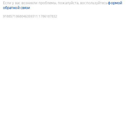
Если у вас возникли проблемы, пожалуйста, воспользуйтесь
формой
обратной связи
9188571868046359311
:
1786187832