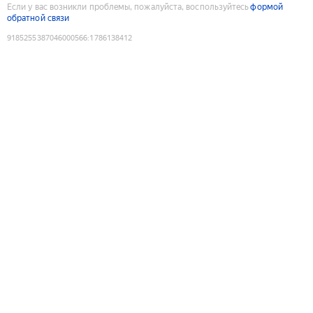
Если у вас возникли проблемы, пожалуйста, воспользуйтесь
формой
обратной связи
9185255387046000566
:
1786138412