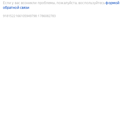
Если у вас возникли проблемы, пожалуйста, воспользуйтесь
формой
обратной связи
9181522166105949798
:
1786082783