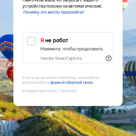
Нам очень жаль, но запросы с вашего
устройства похожи на автоматические.
Почему это могло произойти?
Я не робот
Нажмите, чтобы продолжить
Yandex SmartCaptcha
Если у вас возникли проблемы, пожалуйста,
воспользуйтесь
формой обратной связи
9182800014437701487
:
1786101825