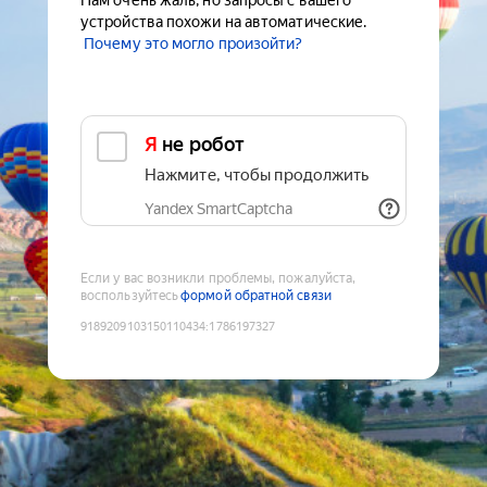
Нам очень жаль, но запросы с вашего
устройства похожи на автоматические.
Почему это могло произойти?
Я не робот
Нажмите, чтобы продолжить
Yandex SmartCaptcha
Если у вас возникли проблемы, пожалуйста,
воспользуйтесь
формой обратной связи
9189209103150110434
:
1786197327