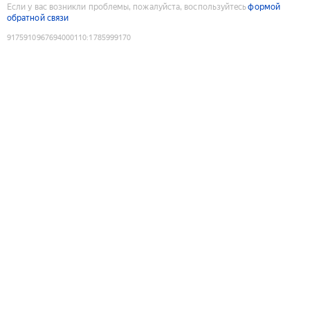
Если у вас возникли проблемы, пожалуйста, воспользуйтесь
формой
обратной связи
9175910967694000110
:
1785999170