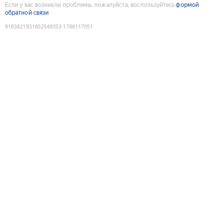
Если у вас возникли проблемы, пожалуйста, воспользуйтесь
формой
обратной связи
9183821831852549353
:
1786117051