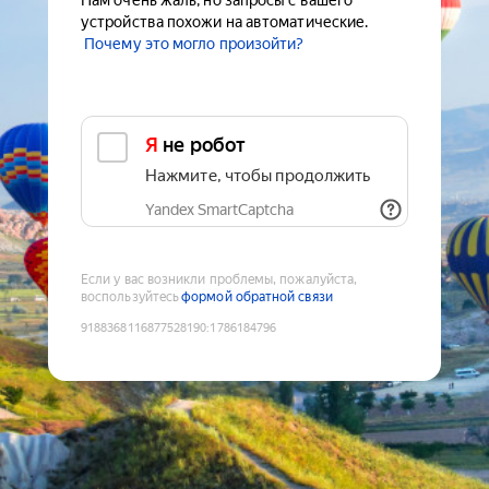
Нам очень жаль, но запросы с вашего
устройства похожи на автоматические.
Почему это могло произойти?
Я не робот
Нажмите, чтобы продолжить
Yandex SmartCaptcha
Если у вас возникли проблемы, пожалуйста,
воспользуйтесь
формой обратной связи
9188368116877528190
:
1786184796