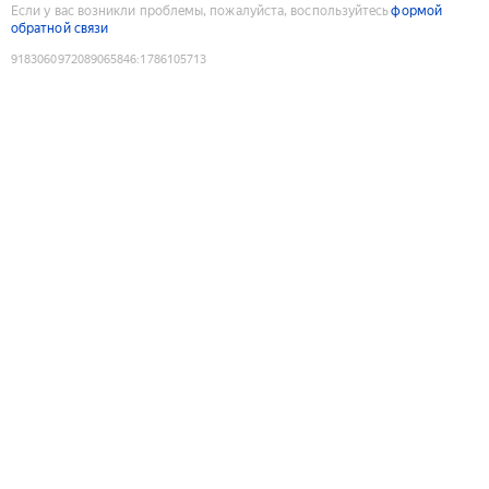
Если у вас возникли проблемы, пожалуйста, воспользуйтесь
формой
обратной связи
9183060972089065846
:
1786105713