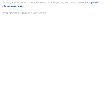
Если у вас возникли проблемы, пожалуйста, воспользуйтесь
формой
обратной связи
9194749191331404286
:
1786279881