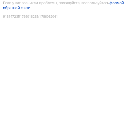
Если у вас возникли проблемы, пожалуйста, воспользуйтесь
формой
обратной связи
9181472351799018235
:
1786082041