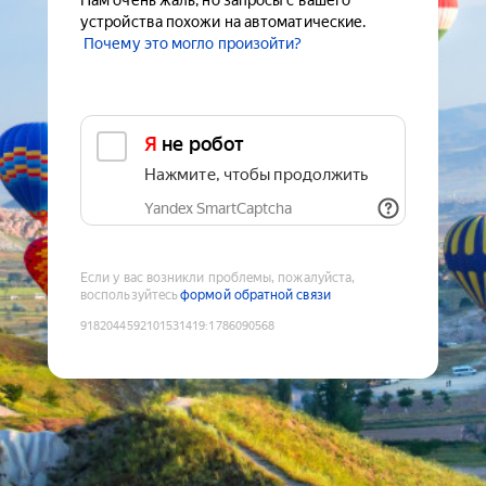
Нам очень жаль, но запросы с вашего
устройства похожи на автоматические.
Почему это могло произойти?
Я не робот
Нажмите, чтобы продолжить
Yandex SmartCaptcha
Если у вас возникли проблемы, пожалуйста,
воспользуйтесь
формой обратной связи
9182044592101531419
:
1786090568