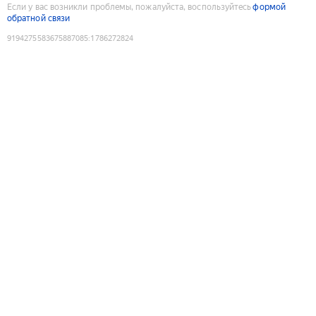
Если у вас возникли проблемы, пожалуйста, воспользуйтесь
формой
обратной связи
9194275583675887085
:
1786272824