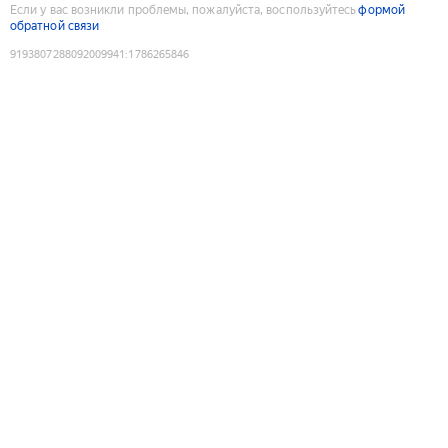
Если у вас возникли проблемы, пожалуйста, воспользуйтесь
формой
обратной связи
9193807288092009941
:
1786265846