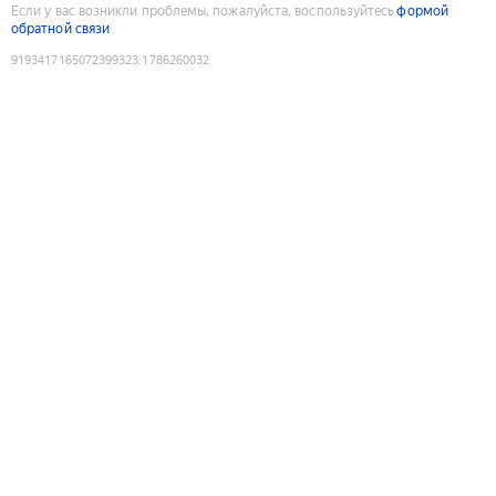
Если у вас возникли проблемы, пожалуйста, воспользуйтесь
формой
обратной связи
9193417165072399323
:
1786260032