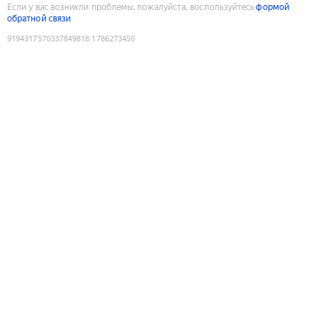
Если у вас возникли проблемы, пожалуйста, воспользуйтесь
формой
обратной связи
9194317570337849818
:
1786273450