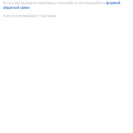
Если у вас возникли проблемы, пожалуйста, воспользуйтесь
формой
обратной связи
9185270949188946607
:
1786138644