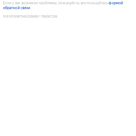
Если у вас возникли проблемы, пожалуйста, воспользуйтесь
формой
обратной связи
9181818987940328688
:
1786087206