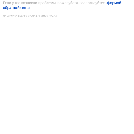
Если у вас возникли проблемы, пожалуйста, воспользуйтесь
формой
обратной связи
9178220142633585914
:
1786033579