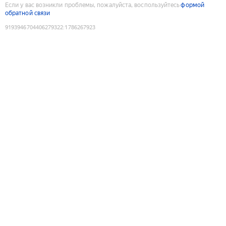
Если у вас возникли проблемы, пожалуйста, воспользуйтесь
формой
обратной связи
9193946704406279322
:
1786267923